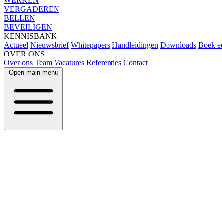
WERKEN
VERGADEREN
BELLEN
BEVEILIGEN
KENNISBANK
Actueel
Nieuwsbrief
Whitepapers
Handleidingen
Downloads
Boek e
OVER ONS
Over ons
Team
Vacatures
Referenties
Contact
Open main menu