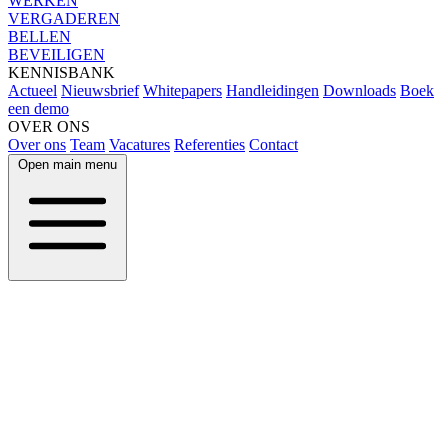
WERKEN
VERGADEREN
BELLEN
BEVEILIGEN
KENNISBANK
Actueel
Nieuwsbrief
Whitepapers
Handleidingen
Downloads
Boek
een demo
OVER ONS
Over ons
Team
Vacatures
Referenties
Contact
Open main menu