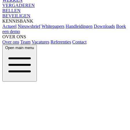
WERKEN
VERGADEREN
BELLEN
BEVEILIGEN
KENNISBANK
Actueel
Nieuwsbrief
Whitepapers
Handleidingen
Downloads
Boek
een demo
OVER ONS
Over ons
Team
Vacatures
Referenties
Contact
Open main menu