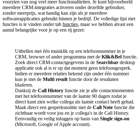
voorzien van nog veel meer functionaliteiten. Je kunt bijvoorbeeld
meerdere CRM-integraties activeren onder dezelfde gebruiker,
zonder meerprijs, wat handig kan zijn als je meerdere
softwareapplicaties gebruikt binnen je bedrijf. De volledige lijst met
functies is te vinden onder tab
functies
, maar we hebben alvast een
aantal belangrijke voor je op een rij gezet:
Uitbellen met één muisklik op een telefoonnummer in je
CRM, browser of ander programma met de
Klik&Bel
functie.
Zoek direct CRM-contactgegevens in de
Searchbar
desktop
applicatie ook al is er op dat moment geen telefoongesprek.
Indien er meerdere relaties bekend zijn onder één nummer
kun je met de
Multi result
functie door de resultaten
bladeren.
Dankzij de
Call History
functie zie je alle contactmomenten
met het telefoonnummer van de laatste 90 dagen zodat je
direct kunt zien welke collega als laatste contact heeft gehad.
Maak direct een gespreksnotitie met de
Call Note
functie die
zichtbaar wordt voor jou en je collega's in de Call History.
Eenvoudig en veilig inloggen op basis van
Single sign-on
(Microsoft, Google of Apple account).