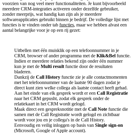
voorzien van nog veel meer functionaliteiten. Je kunt bijvoorbeeld
meerdere CRM-integraties activeren onder dezelfde gebruiker,
zonder meerprijs, wat handig kan zijn als je meerdere
softwareapplicaties gebruikt binnen je bedrijf. De volledige lijst met
functies is te vinden onder tab
functies
, maar we hebben alvast een
aantal belangrijke voor je op een rij gezet:
Uitbellen met één muisklik op een telefoonnummer in je
CRM, browser of ander programma met de
Klik&Bel
functie.
Indien er meerdere relaties bekend zijn onder één nummer
kun je met de
Multi result
functie door de resultaten
bladeren.
Dankzij de
Call History
functie zie je alle contactmomenten
met het telefoonnummer van de laatste 90 dagen zodat je
direct kunt zien welke collega als laatste contact heeft gehad.
Aan het einde van elk gesprek wordt er een
Call Registratie
naar het CRM gepusht, zodat elk gesprek onder de
relatiekaart in het CRM wordt gelogd.
Maak direct een gespreksnotitie met de
Call Note
functie die
samen met de Call Registratie wordt gelogd en zichtbaar
wordt voor jou en je collega's in de Call History.
Eenvoudig en veilig inloggen op basis van
Single sign-on
(Microsoft, Google of Apple account).