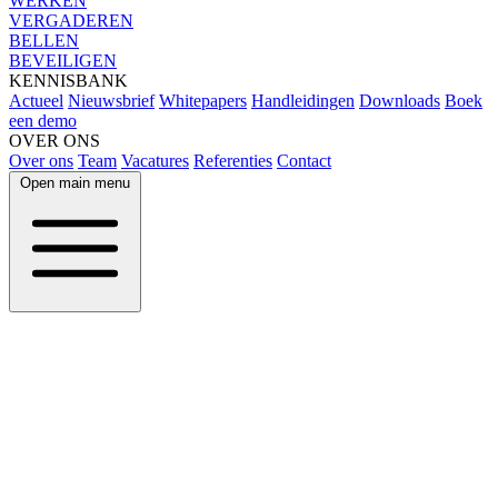
WERKEN
VERGADEREN
BELLEN
BEVEILIGEN
KENNISBANK
Actueel
Nieuwsbrief
Whitepapers
Handleidingen
Downloads
Boek
een demo
OVER ONS
Over ons
Team
Vacatures
Referenties
Contact
Open main menu